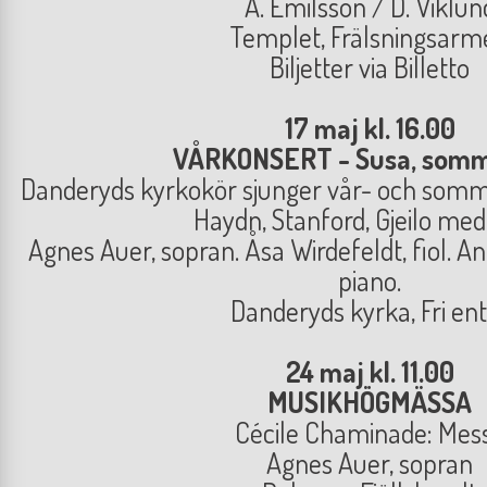
A. Emilsson / D. Viklun
Templet, Frälsningsarm
Biljetter via Billetto
17 maj kl. 16.00
VÅRKONSERT - Susa, somm
Danderyds kyrkokör sjunger vår- och somm
Haydn, Stanford, Gjeilo med 
Agnes Auer, sopran. Åsa Wirdefeldt, fiol. A
piano.
Danderyds kyrka, Fri en
24 maj kl. 11.00
MUSIKHÖGMÄSSA
Cécile Chaminade: Mes
Agnes Auer, sopran