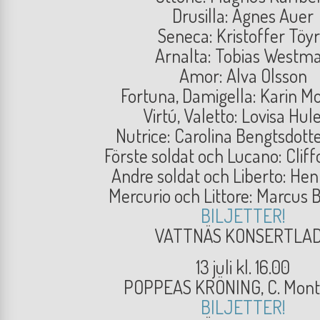
Drusilla: Agnes Auer
Seneca: Kristoffer Töy
Arnalta: Tobias Westm
Amor: Alva Olsson
Fortuna, Damigella: Karin 
Virtú, Valetto: Lovisa Hul
Nutrice: Carolina Bengtsdott
Förste soldat och Lucano: Cliff
Andre soldat och Liberto: Henr
Mercurio och Littore: Marcus B
BILJETTER!
VATTNÄS KONSERTLA
13 juli kl. 16.00
POPPEAS KRÖNING, C. Mont
BILJETTER!