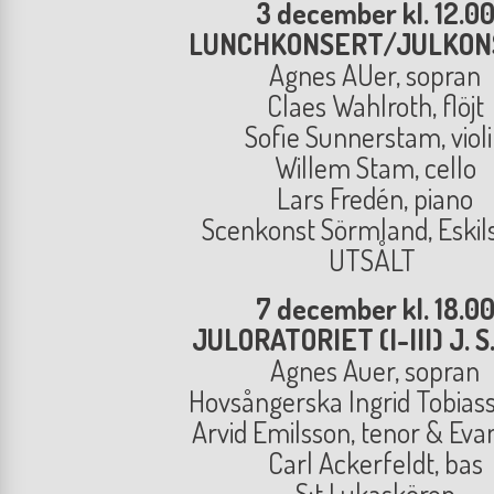
3 december kl. 12.0
LUNCHKONSERT/JULKO
Agnes AUer, sopran
Claes Wahlroth, flöjt
Sofie Sunnerstam, viol
Willem Stam, cello
Lars Fredén, piano
Scenkonst Sörmland, Eskil
UTSÅLT
7 december kl. 18.0
JULORATORIET (I-III) J. S
Agnes Auer, sopran
Hovsångerska Ingrid Tobiass
Arvid Emilsson, tenor & Evan
Carl Ackerfeldt, bas
S:t Lukaskören