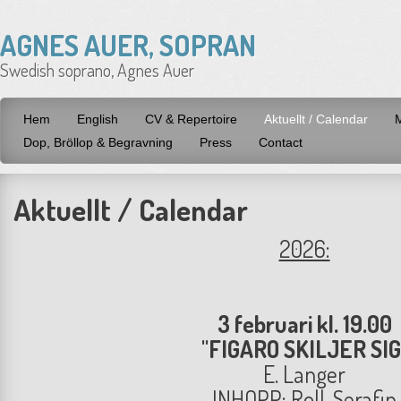
AGNES AUER, SOPRAN
Swedish soprano, Agnes Auer
Hem
English
CV & Repertoire
Aktuellt / Calendar
Dop, Bröllop & Begravning
Press
Contact
Aktuellt / Calendar
2026:
3 februari kl. 19.00
"FIGARO SKILJER SIG
E. Langer
INHOPP: Roll, Serafin