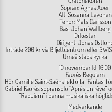
Oratoriekören
Sopran: Agnes Auer
Alt: Susanna Levonen
Tenor: Mats Carlsson
Bas; Johan Wållberg
Orkester
Dirigent: Jonas Östlun
Inträde 200 kr via Biljettcentrum eller SWI
Umeå stads kyrka
10 november kl. 16.00
Faurés Requiem
Hör Camille Saint-Saëns lekfulla ”Fantasi fö
Gabriel Faurés sopransolo ”Après un rêve” 
”Requiem” i denna musikaliska högtidss
Medverkande