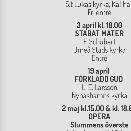
S:t Lukas kyrka, Kallhäl
Fri entré
3 april kl. 18.00
STABAT MATER
F. Schubert
Umeå Stads kyrka
Entré
19 april
FÖRKLÄDD GUD
L-E. Larsson
Nynäshamns kyrka
2 maj kl.15.00 & kl. 18
OPERA
Slummens överste