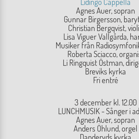
Lidingö Cappella
Agnes Auer, sopran
Gunnar Birgersson, bary
Christian Bergqvist, viol
Lisa Viguer Vallgårda, ha
Musiker från Radiosymfoni
Roberta Sciacco, organi
Li Ringquist Östman, diri
Breviks kyrka
Fri entré
3 december kl. 12.00
LUNCHMUSIK - Sånger i a
Agnes Auer, sopran
Anders Öhlund, orgel
Danderyds kyrka