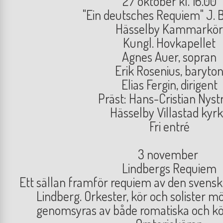
27 oktober kl. 16.00
"Ein deutsches Requiem" J.
Hässelby Kammarkör
Kungl. Hovkapellet
Agnes Auer, sopran
Erik Rosenius, baryto
Elias Fergin, dirigent
Präst: Hans-Cristian Nys
Hässelby Villastad kyr
Fri entré
3 november
Lindbergs Requiem
Ett sällan framför requiem av den svensk
Lindberg. Orkester, kör och solister mö
genomsyras av både romatiska och kör