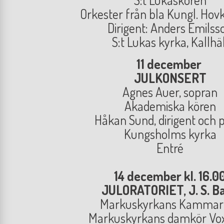
Orkester från bla Kungl. Hov
Dirigent: Anders Emilss
S:t Lukas kyrka, Kallhäl
11 december
JULKONSERT
Agnes Auer, sopran
Akademiska kören
Håkan Sund, dirigent och 
Kungsholms kyrka
Entré
14 december kl. 16.0
JULORATORIET, J. S. B
Markuskyrkans Kammar
Markuskyrkans damkör Vox