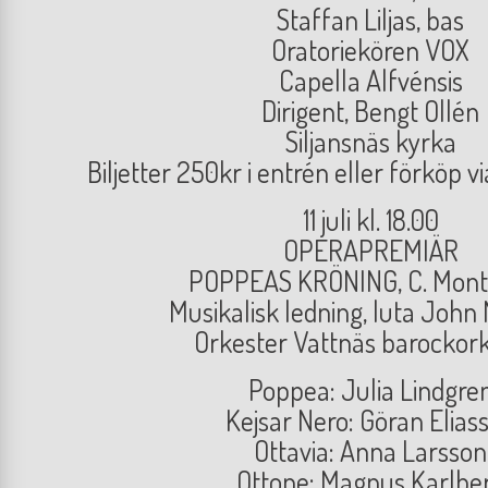
Staffan Liljas, bas
Oratoriekören VOX
Capella Alfvénsis
Dirigent, Bengt Ollén
Siljansnäs kyrka
Biljetter 250kr i entrén eller förköp vi
11 juli kl. 18.00
OPERAPREMIÄR
POPPEAS KRÖNING, C. Mont
Musikalisk ledning, luta John 
Orkester Vattnäs barockor
Poppea: Julia Lindgre
Kejsar Nero: Göran Elias
Ottavia: Anna Larsson
Ottone: Magnus Karlbe