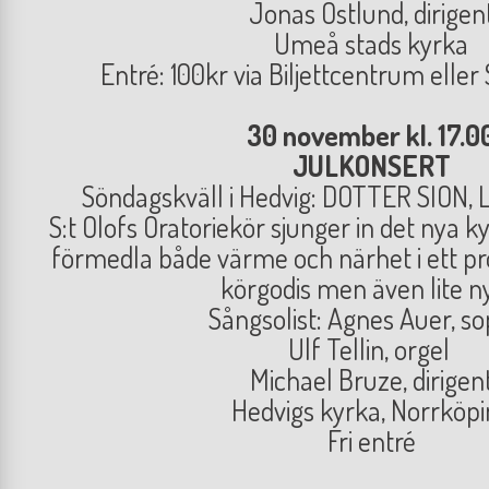
Jonas Östlund, dirigen
Umeå stads kyrka
Entré: 100kr via Biljettcentrum eller
30 november kl. 17.0
JULKONSERT
Söndagskväll i Hedvig: DOTTER SION,
S:t Olofs Oratoriekör sjunger in det nya 
förmedla både värme och närhet i ett pr
körgodis men även lite n
Sångsolist: Agnes Auer, s
Ulf Tellin, orgel
Michael Bruze, dirigen
Hedvigs kyrka, Norrköpi
Fri entré