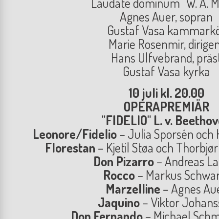
"Laudate dominum" W. A. M
Agnes Auer, sopran
Gustaf Vasa kammark
Marie Rosenmir, dirige
Hans Ulfvebrand, präs
Gustaf Vasa kyrka
10 juli kl. 20.00
OPERAPREMIÄR
"FIDELIO" L. v. Beetho
Leonore/Fidelio
– Julia Sporsén och
Florestan
– Kjetil Støa och Thorbjø
Don Pizarro
– Andreas La
Rocco
– Markus Schwar
Marzelline
– Agnes Au
Jaquino
– Viktor Johans
Don Fernando
– Michael Sch