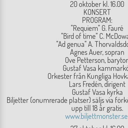
20 oktober kl. 16.00
KONSERT
PROGRAM:
"Requiem" G. Fauré
"Bird of time" C. McDowa
"Ad genua" A. Thorvaldsdo
Agnes Auer, sopran
Ove Petterson, baryto
Gustaf Vasa kammark
Orkester från Kungliga Hovk
Lars Fredén, dirigent
Gustaf Vasa kyrka
Biljetter (onumrerade platser) säljs via för
upp till 18 år gratis.
www.biljettmonster.se