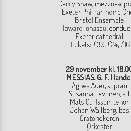
Cecily Shaw, mezzo-sop
Exeter Philharmonic Ch
Bristol Ensemble
Howard Ionascu, conduc
Exeter cathedral
Tickets: £30, £24, £16
29 november kl. 18.0
MESSIAS. G. F. Hände
Agnes Auer, sopran
Susanna Levonen, alt
Mats Carlsson, tenor
Johan Wållberg, bas
Oratoriekören
Orkester