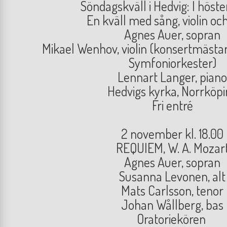
Söndagskväll i Hedvig: I höste
En kväll med sång, violin oc
Agnes Auer, sopran
Mikael Wenhov, violin (konsertmästar
Symfoniorkester)
Lennart Langer, piano
Hedvigs kyrka, Norrköpi
Fri entré
2 november kl. 18.00
REQUIEM, W. A. Mozar
Agnes Auer, sopran
Susanna Levonen, alt
Mats Carlsson, tenor
Johan Wållberg, bas
Oratoriekören